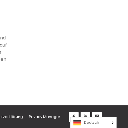
und
auf
n
ten
utzerklärung
Privacy Manager
Deutsch