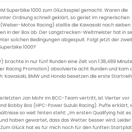
 IDM Superbike 1000 zum Glücksspiel gemacht. Waren die
ohnter Ordnung schnell geklärt, so geriet im regnerischen
n (Weber-Motos Racing) stellte die Kawasaki nach sieben
ten in der Box ab. Der Langstrecken-Weltmeister hat in s
nter solchen Bedingungen abgespult. Folgt jetzt der zwei
 Superbike 1000?
 brachte in nur fünf Runden eine Zeit von 1:38,489 Minut
uer Racing Promotion) absolvierte acht Runden und kam 
uch: Kawasaki, BMW und Honda besetzen die erste Startreih
letzten Jan Mohr im BCC-Team vertritt, ist Vierter vor
nd Bobby Bos (HPC-Power Suzuki Racing). Puffe erklärt, 
ältnisse so weit hinten steht: „Im ersten Qualifying hat es
r und haben gewartet, dass das Wetter besser wird. Leider
 Zum Glück hat es für mich noch für den fünften Startpla