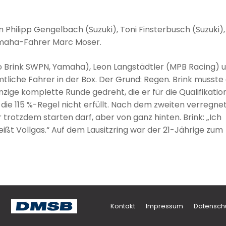
Philipp Gengelbach (Suzuki), Toni Finsterbusch (Suzuki),
aha-Fahrer Marc Moser.
rdo Brink SWPN, Yamaha), Leon Langstädtler (MPB Racing) 
liche Fahrer in der Box. Der Grund: Regen. Brink musste 
nzige komplette Runde gedreht, die er für die Qualifikatio
die 115 %-Regel nicht erfüllt. Nach dem zweiten verregne
r trotzdem starten darf, aber von ganz hinten. Brink: „Ich
ßt Vollgas.“ Auf dem Lausitzring war der 21-Jährige zum
Kontakt
Impressum
Datensch