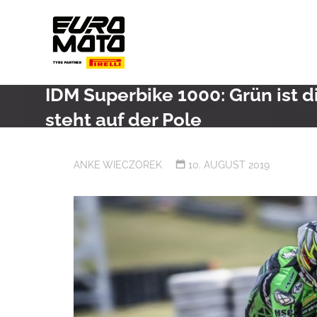
Skip
to
content
IDM Superbike 1000: Grün ist 
steht auf der Pole
ANKE WIECZOREK
10. AUGUST 2019