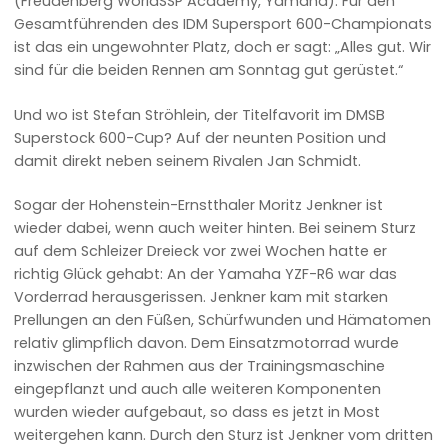
(Freudenberg WorldSSP Academy, Yamaha). Für den
Gesamtführenden des IDM Supersport 600-Championats
ist das ein ungewohnter Platz, doch er sagt: „Alles gut. Wir
sind für die beiden Rennen am Sonntag gut gerüstet.“
Und wo ist Stefan Ströhlein, der Titelfavorit im DMSB
Superstock 600-Cup? Auf der neunten Position und
damit direkt neben seinem Rivalen Jan Schmidt.
Sogar der Hohenstein-Ernstthaler Moritz Jenkner ist
wieder dabei, wenn auch weiter hinten. Bei seinem Sturz
auf dem Schleizer Dreieck vor zwei Wochen hatte er
richtig Glück gehabt: An der Yamaha YZF-R6 war das
Vorderrad herausgerissen. Jenkner kam mit starken
Prellungen an den Füßen, Schürfwunden und Hämatomen
relativ glimpflich davon. Dem Einsatzmotorrad wurde
inzwischen der Rahmen aus der Trainingsmaschine
eingepflanzt und auch alle weiteren Komponenten
wurden wieder aufgebaut, so dass es jetzt in Most
weitergehen kann. Durch den Sturz ist Jenkner vom dritten