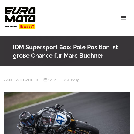
Skip
to
content
IDM Supersport 600: Pole Position ist
große Chance für Marc Buchner
ANKE WIECZOREK
10. AUGUST 2019