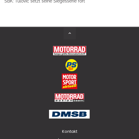
SBK: Tulovic setzt seine Siegesserie fort
Back
to
Top
Kontakt