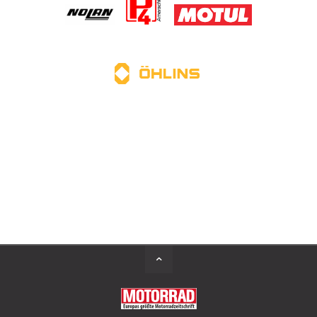
Back
to
Top