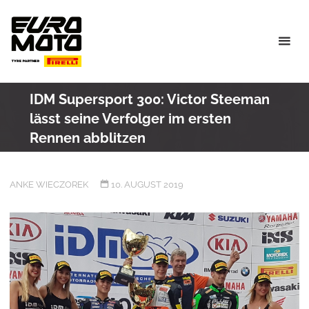
Skip
to
content
IDM Supersport 300: Victor Steeman
lässt seine Verfolger im ersten
Rennen abblitzen
ANKE WIECZOREK
10. AUGUST 2019