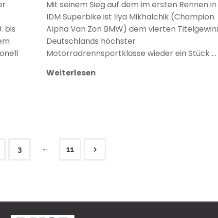
er
Mit seinem Sieg auf dem im ersten Rennen in
IDM Superbike ist Ilya Mikhalchik (Champion
 bis
Alpha Van Zon BMW) dem vierten Titelgewinn
dem
Deutschlands höchster
onell
Motorradrennsportklasse wieder ein Stück …
Weiterlesen
…
3
11
ennummerierung
äge