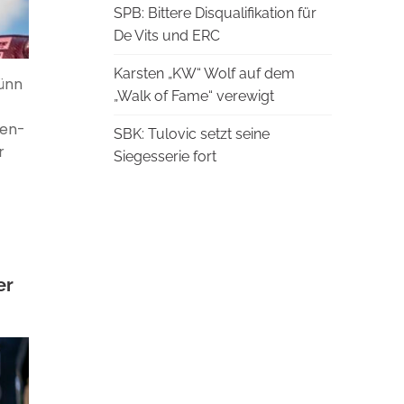
SPB: Bittere Disqualifikation für
De Vits und ERC
Karsten „KW“ Wolf auf dem
rünn
„Walk of Fame“ verewigt
e
zen-
SBK: Tulovic setzt seine
r
Siegesserie fort
er