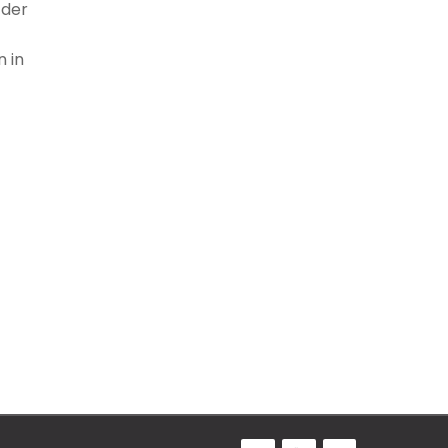
 der
 in