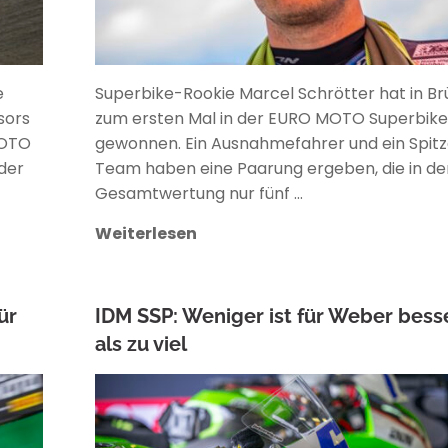
e
Superbike-Rookie Marcel Schrötter hat in B
sors
zum ersten Mal in der EURO MOTO Superbik
MOTO
gewonnen. Ein Ausnahmefahrer und ein Spit
der
Team haben eine Paarung ergeben, die in de
Gesamtwertung nur fünf …
Weiterlesen
ür
IDM SSP: Weniger ist für Weber bess
als zu viel
ANKE WIECZOREK