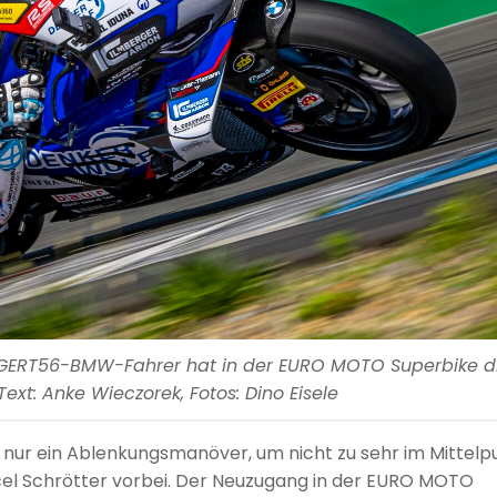
er GERT56-BMW-Fahrer hat in der EURO MOTO Superbike d
 Text: Anke Wieczorek, Fotos: Dino Eisele
 nur ein Ablenkungsmanöver, um nicht zu sehr im Mittelp
rcel Schrötter vorbei. Der Neuzugang in der EURO MOTO