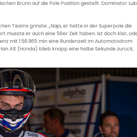
hen Brünn auf die Pole Position gestellt. Dominator Luk
hen Teams grinste: „Naja, er hatte in der Superpole die
rt musste er auch eine 56er Zeit haben. Ist doch klar, od
enz mit 1:56.965 min eine Rundenzeit im Automotodrom
orian Alt (Honda) blieb knapp eine halbe Sekunde zurück,