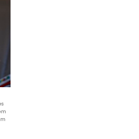
es
lem
rum