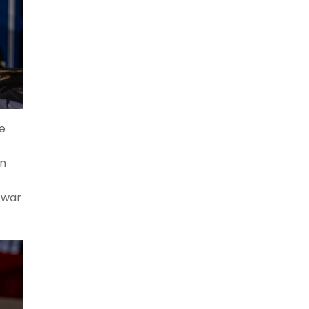
e
in
 war