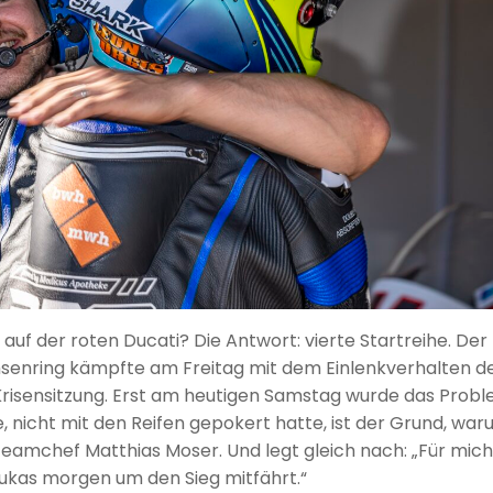
 auf der roten Ducati? Die Antwort: vierte Startreihe. Der
hsenring kämpfte am Freitag mit dem Einlenkverhalten d
risensitzung. Erst am heutigen Samstag wurde das Prob
te, nicht mit den Reifen gepokert hatte, ist der Grund, wa
 Teamchef Matthias Moser. Und legt gleich nach: „Für mich
Lukas morgen um den Sieg mitfährt.“