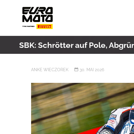
Skip
to
content
SBK: Schrötter auf Pole, Abgrü
ANKE WIECZOREK
30. MAI 2026