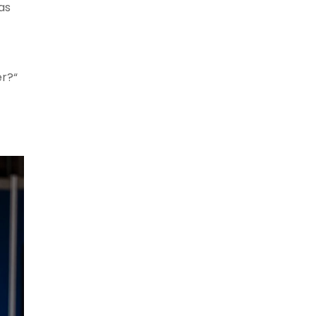
as
er?“