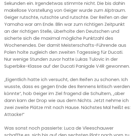
Sekunden ein. Irgendetwas stimmte nicht. Die bis dahin
makellose Vorstellung von Geiger wurde zum Alptraum.
Geiger rutschte, rutschte und rutschte. Der Reifen an der
Yamaha war am Ende. Blin war zum richtigen Zeitpunkt
an der richtigen Stelle, überholte den Deutschen und
sicherte sich die maximal mögliche Punktzahl des
Wochenendes. Der damit Meisterschafts-Führende aus
Polen holte zugleich den zweiten Tagessieg für Ducati.
Nur wenige Stunden zuvor hatte Lukas Tulovic in der
Superbike-Klasse auf der Ducati Panigale V4R gewonnen.
„Eigentlich hatte ich versucht, den Reifen zu schonen. Ich
wusste, dass es gegen Ende des Rennens kritisch werden
könnte“, hob Geiger im Ziel fragend die Schultern, „aber
dann kam der Drop wie aus dem Nichts. Jetzt nehme ich
zwei zweite Plätze mit nach Hause. Nächstes Mal heißt es:
Attacke!“
Was sonst noch passierte: Luca de Vleeschauwer
schaffte es, sich bis auf den sechsten Platz nach vorn zu