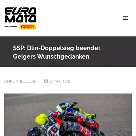
Skip
to
content
SSP: Blin-Doppelsieg beendet
Geigers Wunschgedanken
ANKE WIECZOREK
10. MAI 2026