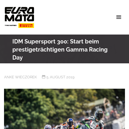
Skip
to
content
IDM Supersport 300: Start beim
prestigeträchtigen Gamma Racing
Day
ANKE WIECZOREK
5. AUGUST 2019