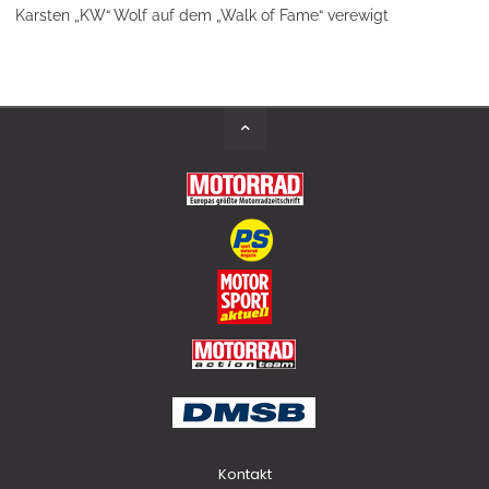
Karsten „KW“ Wolf auf dem „Walk of Fame“ verewigt
Back
to
Top
Kontakt