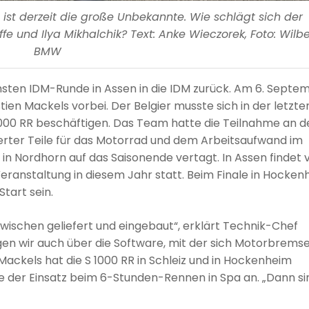
ist derzeit die große Unbekannte. Wie schlägt sich der
fe und Ilya Mikhalchik? Text: Anke Wieczorek, Foto: Wilb
BMW
ten IDM-Runde in Assen in die IDM zurück. Am 6. Septe
ien Mackels vorbei. Der Belgier musste sich in der letzte
1000 RR beschäftigen. Das Team hatte die Teilnahme an d
erter Teile für das Motorrad und dem Arbeitsaufwand im
 Nordhorn auf das Saisonende vertagt. In Assen findet
Veranstaltung in diesem Jahr statt. Beim Finale in Hocke
tart sein.
zwischen geliefert und eingebaut“, erklärt Technik-Chef
en wir auch über die Software, mit der sich Motorbrems
ackels hat die S 1000 RR in Schleiz und in Hockenheim
 der Einsatz beim 6-Stunden-Rennen in Spa an. „Dann si