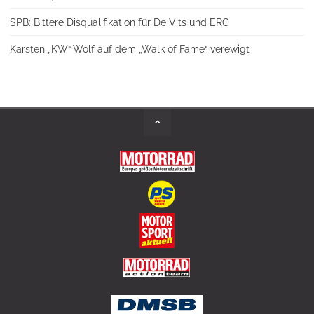
SPB: Bittere Disqualifikation für De Vits und ERC
Karsten „KW“ Wolf auf dem „Walk of Fame“ verewigt
Back
to
Top