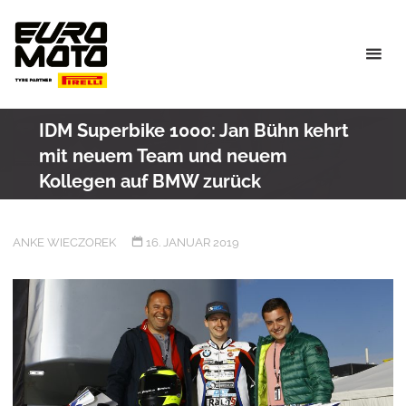
Skip
to
content
IDM Superbike 1000: Jan Bühn kehrt
mit neuem Team und neuem
Kollegen auf BMW zurück
ANKE WIECZOREK
16. JANUAR 2019