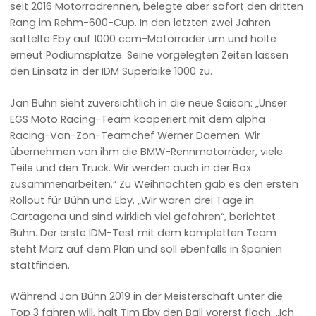
seit 2016 Motorradrennen, belegte aber sofort den dritten
Rang im Rehm-600-Cup. In den letzten zwei Jahren
sattelte Eby auf 1000 ccm-Motorräder um und holte
erneut Podiumsplätze. Seine vorgelegten Zeiten lassen
den Einsatz in der IDM Superbike 1000 zu.
Jan Bühn sieht zuversichtlich in die neue Saison: „Unser
EGS Moto Racing-Team kooperiert mit dem alpha
Racing-Van-Zon-Teamchef Werner Daemen. Wir
übernehmen von ihm die BMW-Rennmotorräder, viele
Teile und den Truck. Wir werden auch in der Box
zusammenarbeiten.“ Zu Weihnachten gab es den ersten
Rollout für Bühn und Eby. „Wir waren drei Tage in
Cartagena und sind wirklich viel gefahren“, berichtet
Bühn. Der erste IDM-Test mit dem kompletten Team
steht März auf dem Plan und soll ebenfalls in Spanien
stattfinden.
Während Jan Bühn 2019 in der Meisterschaft unter die
Top 3 fahren will, hält Tim Eby den Ball vorerst flach: „Ich