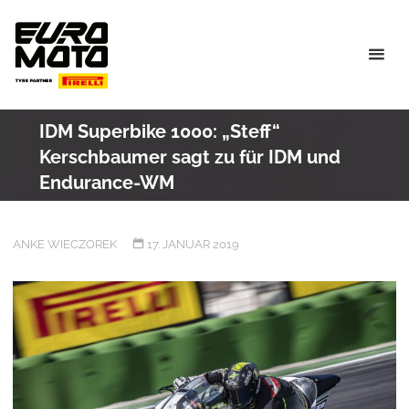
Skip
to
content
IDM Superbike 1000: „Steff“
Kerschbaumer sagt zu für IDM und
Endurance-WM
ANKE WIECZOREK
17. JANUAR 2019