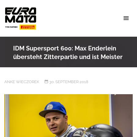
Skip
to
content
IDM Supersport 600: Max Enderlein
übersteht Zitterpartie und ist Meister
ANKE WIECZOREK
30. SEPTEMBER 2018