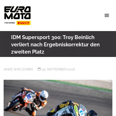
Skip
to
content
IDM Supersport 300: Troy Beinlich
verliert nach Ergebniskorrektur den
zweiten Platz
ANKE WIECZOREK
29. SEPTEMBER 2018