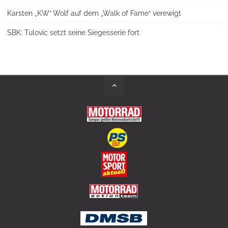
Karsten „KW“ Wolf auf dem „Walk of Fame“ verewigt
SBK: Tulovic setzt seine Siegesserie fort
Back
to
Top