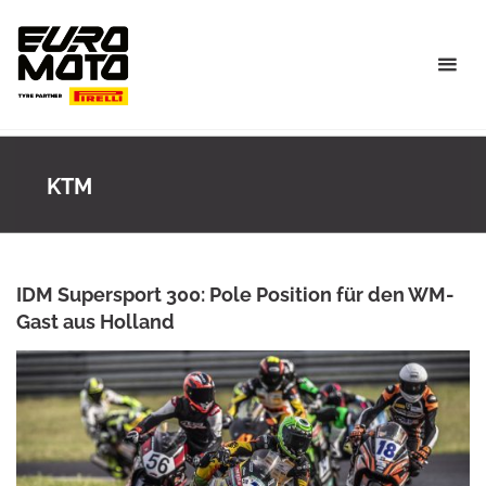
Skip
to
content
KTM
IDM Supersport 300: Pole Position für den WM-
Gast aus Holland
ANKE WIECZOREK