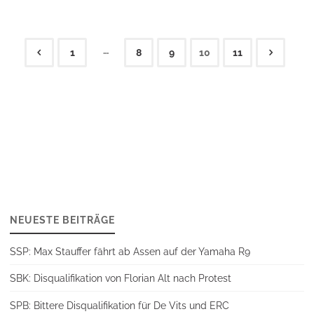
…
1
8
9
10
11
Seitennummerierung
der
Beiträge
NEUESTE BEITRÄGE
SSP: Max Stauffer fährt ab Assen auf der Yamaha R9
SBK: Disqualifikation von Florian Alt nach Protest
SPB: Bittere Disqualifikation für De Vits und ERC