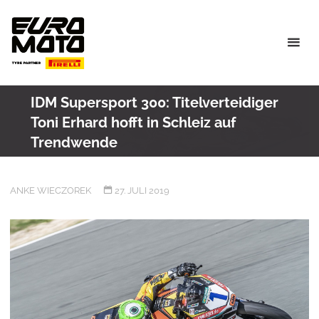
Skip
to
content
IDM Supersport 300: Titelverteidiger
Toni Erhard hofft in Schleiz auf
Trendwende
ANKE WIECZOREK
27. JULI 2019