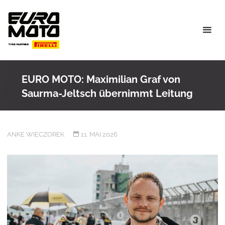
Skip
to
content
EURO MOTO: Maximilian Graf von
Saurma-Jeltsch übernimmt Leitung
ANKE WIECZOREK
11. MAI 2026