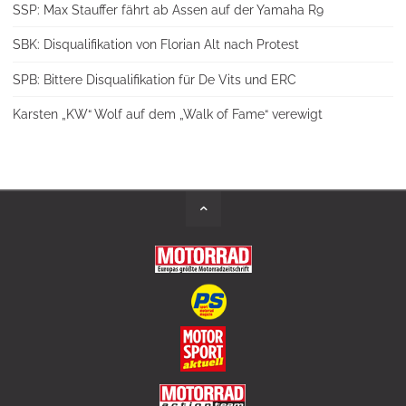
SSP: Max Stauffer fährt ab Assen auf der Yamaha R9
SBK: Disqualifikation von Florian Alt nach Protest
SPB: Bittere Disqualifikation für De Vits und ERC
Karsten „KW“ Wolf auf dem „Walk of Fame“ verewigt
Back
to
Top