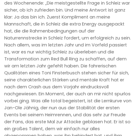
des Wochenende: „Die meistgestellte Frage in Schleiz war
sicher, ob ich zufrieden bin. Und meine Antwort ist ganz
klar: Ja das bin ich. Zuerst Kompliment an meine
Mannschaft, die in Schleiz die extra Energy ausgepackt
hat, die die Rahmenbedingungen auf der
Naturrennstrecke in Schleiz fordert, um erfolgreich zu sein.
Nach allem, was im letzten Jahr und im Vorfeld passiert
ist, war es nur wichtig Schleiz zu überleben und die
Transformation zum Red Bull Ring zu schaffen, auf dem
wir am letzten Jahr gefehlt haben. Die fahrerischen
Qualitäten eines Toni Finsterbusch stehen sicher für sich,
seine charakterlichen Stärken und mentale Kraft hat er
nach dem Crash aus dem Vorjahr eindrucksvoll
nachgewiesen. Ein Moment, der auch an mir nicht spurlos
vorbei ging. Was alle total begeistert, ist die Lernkurve von
Jan-Ole Jähnig, der nun aus der Stabilität der ersten
Events bei seinem Heimrennen, und das sehr zur Freude
der Fans, das erste Mal zur Attacke geblasen hat. Er ist so
ein großes Talent, dem wir einfach nur alles
abgenommen haben, was ihn behindert hat, und ihm