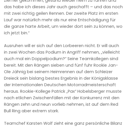
Ziel her gekommen, gesund wieder heim zu fahren und
das habe ich dieses Jahr auch geschafft – und das noch
mit zwei richtig geilen Rennen. Der zweite Platz im ersten
Lauf war natürlich mehr als nur eine Entschädigung für
die ganze harte Arbeit, um wieder dort sein zu können, wo
ich jetzt bin.“
Ausruhen will er sich auf den Lorbeeren nicht. Er will auch
in zwei Wochen das Podium in Angriff nehmen, „vielleicht
auch mal ein Doppelpodium?“ Seine Teamkollegen sind
bereit. Mit den Rängen sieben und fünf fuhr Rookie Jan-
Ole Jähnig bei seinem Heimrennen auf dem Schleizer
Dreieck sein bislang bestes Ergebnis in der Königsklasse
der Internationalen Deutschen Motorradmeisterschaft
heraus. Rookie-Kollege Patrick „Pax“ Hobelsberger musste
nach etlichen Zwischenfällen mit der Konkurrenz mit den
Rängen zehn und neun vorlieb nehmen, ist auf dem Red
Bull Ring aber extrem stark.
Teamchef Karsten Wolf zieht eine ganz persönliche Bilanz