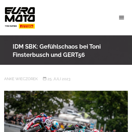
Skip
to
content
IDM SBK: Gefühlschaos bei Toni
Finsterbusch und GERT56
ANKE WIECZOREK
25. JULI 2023