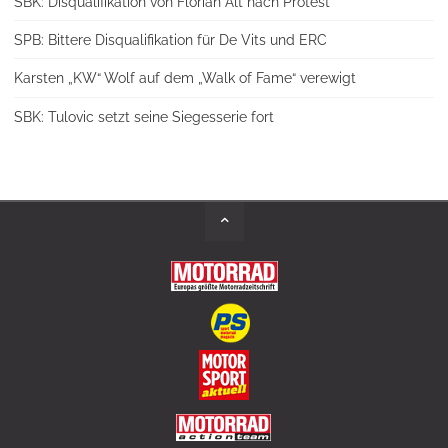
SBK: Disqualifikation von Florian Alt nach Protest
SPB: Bittere Disqualifikation für De Vits und ERC
Karsten „KW“ Wolf auf dem „Walk of Fame“ verewigt
SBK: Tulovic setzt seine Siegesserie fort
Back
to
Top