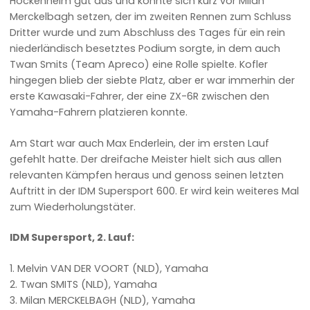
Hockenheim gut aus und konnte sich kurz vor Milan
Merckelbagh setzen, der im zweiten Rennen zum Schluss
Dritter wurde und zum Abschluss des Tages für ein rein
niederländisch besetztes Podium sorgte, in dem auch
Twan Smits (Team Apreco) eine Rolle spielte. Kofler
hingegen blieb der siebte Platz, aber er war immerhin der
erste Kawasaki-Fahrer, der eine ZX-6R zwischen den
Yamaha-Fahrern platzieren konnte.
Am Start war auch Max Enderlein, der im ersten Lauf
gefehlt hatte. Der dreifache Meister hielt sich aus allen
relevanten Kämpfen heraus und genoss seinen letzten
Auftritt in der IDM Supersport 600. Er wird kein weiteres Mal
zum Wiederholungstäter.
IDM Supersport, 2. Lauf:
1. Melvin VAN DER VOORT (NLD), Yamaha
2. Twan SMITS (NLD), Yamaha
3. Milan MERCKELBAGH (NLD), Yamaha