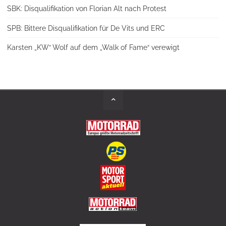
SBK: Disqualifikation von Florian Alt nach Protest
SPB: Bittere Disqualifikation für De Vits und ERC
Karsten „KW“ Wolf auf dem „Walk of Fame“ verewigt
Back
to
Top