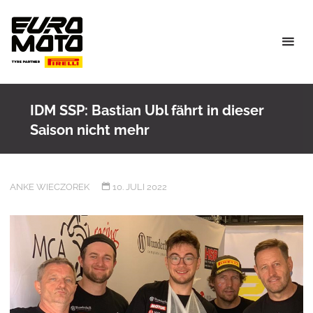
Skip
to
content
IDM SSP: Bastian Ubl fährt in dieser
Saison nicht mehr
ANKE WIECZOREK
10. JULI 2022