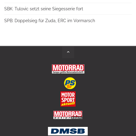
SBK: Tulovic setzt seine Siegesserie fort
SPB: Doppelsieg für Zuda, ERC im Vormarsch
Back
to
Top