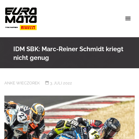
Skip
to
content
IDM SBK: Marc-Reiner Schmidt kriegt
nicht genug
ANKE WIECZOREK
3. JULI 2022