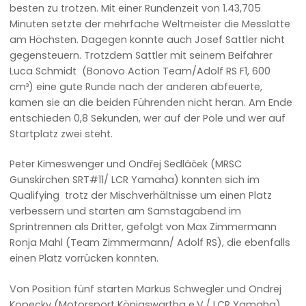
besten zu trotzen. Mit einer Rundenzeit von 1.43,705
Minuten setzte der mehrfache Weltmeister die Messlatte
am Höchsten. Dagegen konnte auch Josef Sattler nicht
gegensteuern. Trotzdem Sattler mit seinem Beifahrer
Luca Schmidt (Bonovo Action Team/Adolf RS F1, 600
cm³) eine gute Runde nach der anderen abfeuerte,
kamen sie an die beiden Führenden nicht heran. Am Ende
entschieden 0,8 Sekunden, wer auf der Pole und wer auf
Startplatz zwei steht.
Peter Kimeswenger und Ondřej Sedláček (MRSC
Gunskirchen SRT#11/ LCR Yamaha) konnten sich im
Qualifying trotz der Mischverhältnisse um einen Platz
verbessern und starten am Samstagabend im
Sprintrennen als Dritter, gefolgt von Max Zimmermann
Ronja Mahl (Team Zimmermann/ Adolf RS), die ebenfalls
einen Platz vorrücken konnten.
Von Position fünf starten Markus Schwegler und Ondrej
Kopecky (Motorsport Königswartha e.V./ LCR Yamaha).