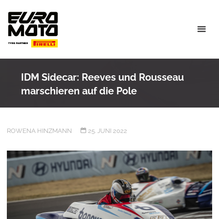
Skip
to
content
IDM Sidecar: Reeves und Rousseau
marschieren auf die Pole
ROWENA HINZMANN
25. JUNI 2022