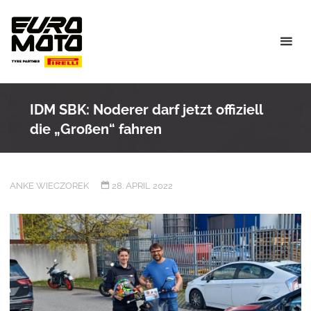
Skip
to
content
IDM SBK: Noderer darf jetzt offiziell
die „Großen“ fahren
ANKE WIECZOREK
28. APRIL 2022