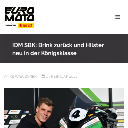
Skip
to
content
IDM SBK: Brink zurück und Hilster
neu in der Königsklasse
ANKE WIECZOREK
13. FEBRUAR 2022