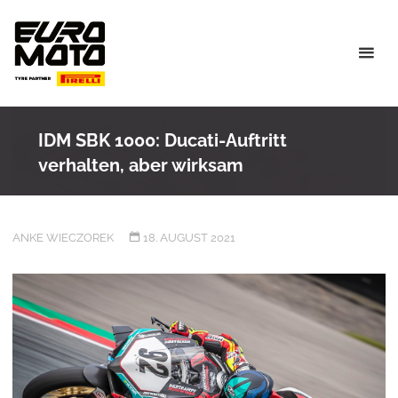
Skip
to
content
IDM SBK 1000: Ducati-Auftritt
verhalten, aber wirksam
ANKE WIECZOREK
18. AUGUST 2021