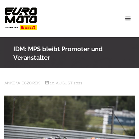
Skip
to
content
IDM: MPS bleibt Promoter und
Veranstalter
ANKE WIECZOREK
10. AUGUST 2021