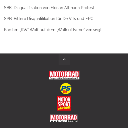
SBK: Disqualifikation von Florian Alt nach Protest
SPB: Bittere Disqualifikation für De Vits und ERC
Karsten „KW“ Wolf auf dem „Walk of Fame“ verewigt
Back
to
Top