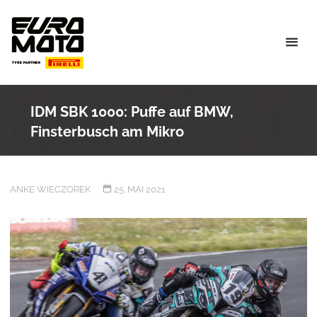
Skip
to
content
IDM SBK 1000: Puffe auf BMW,
Finsterbusch am Mikro
ANKE WIECZOREK
25. MAI 2021