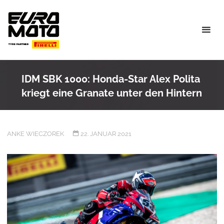
Skip
to
content
IDM SBK 1000: Honda-Star Alex Polita
kriegt eine Granate unter den Hintern
ANKE WIECZOREK
22. JANUAR 2021