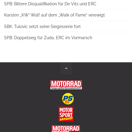
SPB: Bittere Disqualifikation für De Vits und ERC
Karsten „KW“ Wolf auf dem „Walk of Fame“ verewigt
SBK: Tulovic setzt seine Siegesserie fort
SPB: Doppelsieg für Zuda, ERC im Vormarsch
Back
to
Top