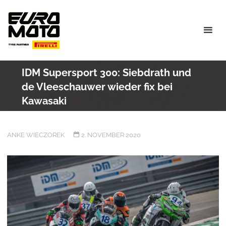
Skip
to
content
IDM Supersport 300: Siebdrath und
de Vleeschauwer wieder fix bei
Kawasaki
ANKE WIECZOREK
2. NOVEMBER 2020