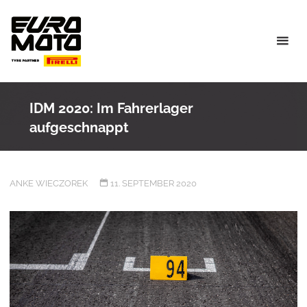
Skip
to
content
IDM 2020: Im Fahrerlager
aufgeschnappt
ANKE WIECZOREK
11. SEPTEMBER 2020