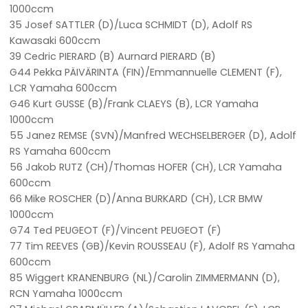
1000ccm
35 Josef SATTLER (D)/Luca SCHMIDT (D), Adolf RS
Kawasaki 600ccm
39 Cedric PIERARD (B) Aurnard PIERARD (B)
G44 Pekka PÄIVÄRINTA (FIN)/Emmannuelle CLEMENT (F),
LCR Yamaha 600ccm
G46 Kurt GUSSE (B)/Frank CLAEYS (B), LCR Yamaha
1000ccm
55 Janez REMSE (SVN)/Manfred WECHSELBERGER (D), Adolf
RS Yamaha 600ccm
56 Jakob RUTZ (CH)/Thomas HOFER (CH), LCR Yamaha
600ccm
66 Mike ROSCHER (D)/Anna BURKARD (CH), LCR BMW
1000ccm
G74 Ted PEUGEOT (F)/Vincent PEUGEOT (F)
77 Tim REEVES (GB)/Kevin ROUSSEAU (F), Adolf RS Yamaha
600ccm
85 Wiggert KRANENBURG (NL)/Carolin ZIMMERMANN (D),
RCN Yamaha 1000ccm