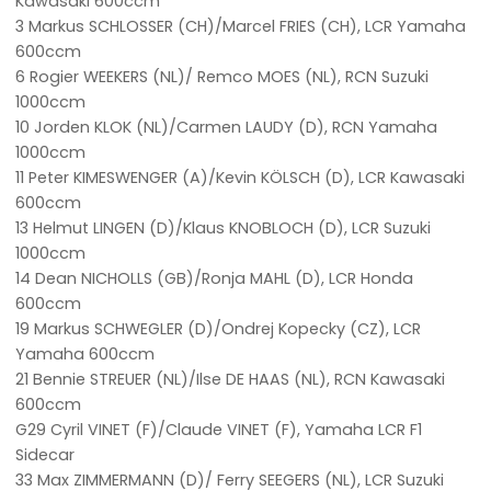
Kawasaki 600ccm
3 Markus SCHLOSSER (CH)/Marcel FRIES (CH), LCR Yamaha
600ccm
6 Rogier WEEKERS (NL)/ Remco MOES (NL), RCN Suzuki
1000ccm
10 Jorden KLOK (NL)/Carmen LAUDY (D), RCN Yamaha
1000ccm
11 Peter KIMESWENGER (A)/Kevin KÖLSCH (D), LCR Kawasaki
600ccm
13 Helmut LINGEN (D)/Klaus KNOBLOCH (D), LCR Suzuki
1000ccm
14 Dean NICHOLLS (GB)/Ronja MAHL (D), LCR Honda
600ccm
19 Markus SCHWEGLER (D)/Ondrej Kopecky (CZ), LCR
Yamaha 600ccm
21 Bennie STREUER (NL)/Ilse DE HAAS (NL), RCN Kawasaki
600ccm
G29 Cyril VINET (F)/Claude VINET (F), Yamaha LCR F1
Sidecar
33 Max ZIMMERMANN (D)/ Ferry SEEGERS (NL), LCR Suzuki