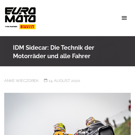
Skip
to
content
IDM Sidecar: Die Technik der
Motorräder und alle Fahrer
ANKE WIECZOREK
14. AUGUST 2020