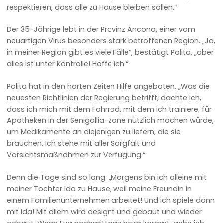
respektieren, dass alle zu Hause bleiben sollen.“
Der 35-Jährige lebt in der Provinz Ancona, einer vom
neuartigen Virus besonders stark betroffenen Region. „Ja,
in meiner Region gibt es viele Fälle“, bestätigt Polita, „aber
alles ist unter Kontrolle! Hoffe ich.“
Polita hat in den harten Zeiten Hilfe angeboten. „Was die
neuesten Richtlinien der Regierung betrifft, dachte ich,
dass ich mich mit dem Fahrrad, mit dem ich trainiere, für
Apotheken in der Senigallia-Zone nützlich machen würde,
um Medikamente an diejenigen zu liefern, die sie
brauchen. Ich stehe mit aller Sorgfalt und
Vorsichtsmaßnahmen zur Verfügung.“
Denn die Tage sind so lang. „Morgens bin ich alleine mit
meiner Tochter Ida zu Hause, weil meine Freundin in
einem Familienunternehmen arbeitet! Und ich spiele dann
mit Ida! Mit allem wird designt und gebaut und wieder
gebaut. Wenn Eva nachmittags heim kommt, gehe ich