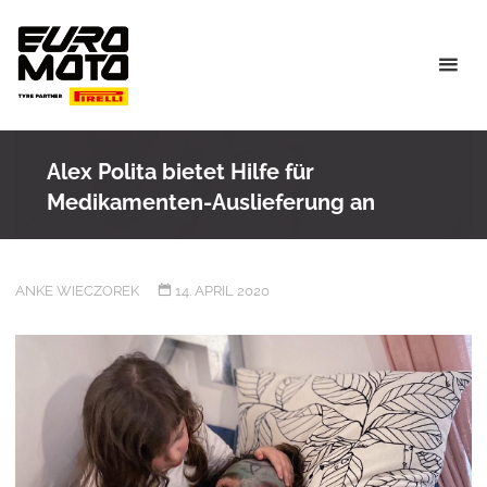
Skip
to
content
Alex Polita bietet Hilfe für
Medikamenten-Auslieferung an
ANKE WIECZOREK
14. APRIL 2020