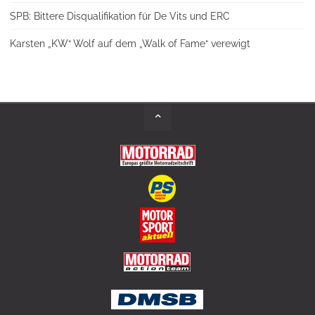
SPB: Bittere Disqualifikation für De Vits und ERC
Karsten „KW“ Wolf auf dem „Walk of Fame“ verewigt
Back
to
Top