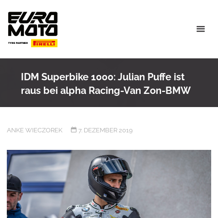
Skip
to
content
IDM Superbike 1000: Julian Puffe ist
raus bei alpha Racing-Van Zon-BMW
ANKE WIECZOREK
7. DEZEMBER 2019