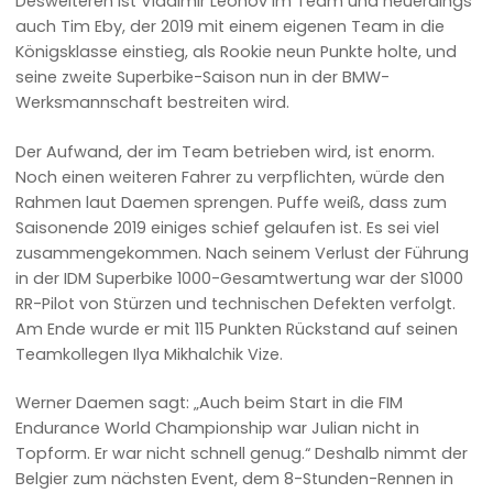
Desweiteren ist Vladimir Leonov im Team und neuerdings
auch Tim Eby, der 2019 mit einem eigenen Team in die
Königsklasse einstieg, als Rookie neun Punkte holte, und
seine zweite Superbike-Saison nun in der BMW-
Werksmannschaft bestreiten wird.
Der Aufwand, der im Team betrieben wird, ist enorm.
Noch einen weiteren Fahrer zu verpflichten, würde den
Rahmen laut Daemen sprengen. Puffe weiß, dass zum
Saisonende 2019 einiges schief gelaufen ist. Es sei viel
zusammengekommen. Nach seinem Verlust der Führung
in der IDM Superbike 1000-Gesamtwertung war der S1000
RR-Pilot von Stürzen und technischen Defekten verfolgt.
Am Ende wurde er mit 115 Punkten Rückstand auf seinen
Teamkollegen Ilya Mikhalchik Vize.
Werner Daemen sagt: „Auch beim Start in die FIM
Endurance World Championship war Julian nicht in
Topform. Er war nicht schnell genug.“ Deshalb nimmt der
Belgier zum nächsten Event, dem 8-Stunden-Rennen in