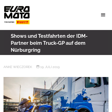
Skip
to
content
Shows und Testfahrten der IDM-
Partner beim Truck-GP auf dem
Nürburgring
ANKE WIECZOREK
19. JULI 2019