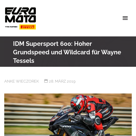
Skip
to
content
IDM Supersport 600: Hoher
Grundspeed und Wildcard für Wayne
Tessels
ANKE WIECZOREK
28. MÄRZ 2019