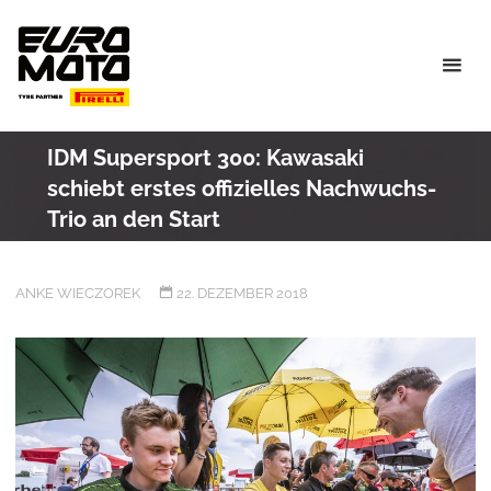
Skip
to
content
IDM Supersport 300: Kawasaki
schiebt erstes offizielles Nachwuchs-
Trio an den Start
ANKE WIECZOREK
22. DEZEMBER 2018