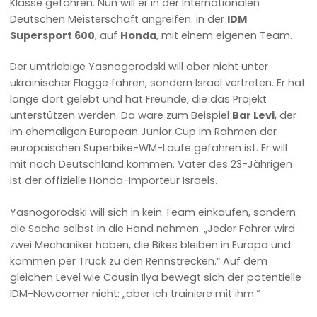
Klasse gefahren. Nun will er in der Internationalen
Deutschen Meisterschaft angreifen: in der
IDM
Supersport 600
, auf
Honda
, mit einem eigenen Team.
Der umtriebige Yasnogorodski will aber nicht unter
ukrainischer Flagge fahren, sondern Israel vertreten. Er hat
lange dort gelebt und hat Freunde, die das Projekt
unterstützen werden. Da wäre zum Beispiel
Bar Levi
, der
im ehemaligen European Junior Cup im Rahmen der
europäischen Superbike-WM-Läufe gefahren ist. Er will
mit nach Deutschland kommen. Vater des 23-Jährigen
ist der offizielle Honda-Importeur Israels.
Yasnogorodski will sich in kein Team einkaufen, sondern
die Sache selbst in die Hand nehmen. „Jeder Fahrer wird
zwei Mechaniker haben, die Bikes bleiben in Europa und
kommen per Truck zu den Rennstrecken.“ Auf dem
gleichen Level wie Cousin Ilya bewegt sich der potentielle
IDM-Newcomer nicht: „aber ich trainiere mit ihm.“