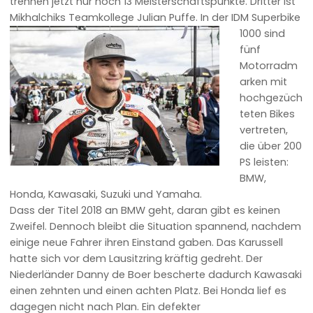
trennen jetzt nur noch 13 Meisterschaftspunkte. Dritter ist
Mikhalchiks Teamkollege Julian Puffe.
In der IDM Superbike
1000 sind
fünf
Motorradm
arken mit
hochgezüch
teten Bikes
vertreten,
die über 200
PS leisten:
BMW,
Honda, Kawasaki, Suzuki und Yamaha.
Dass der Titel 2018 an BMW geht, daran gibt es keinen
Zweifel. Dennoch bleibt die Situation spannend, nachdem
einige neue Fahrer ihren Einstand gaben. Das Karussell
hatte sich vor dem Lausitzring kräftig gedreht. Der
Niederländer Danny de Boer bescherte dadurch Kawasaki
einen zehnten und einen achten Platz. Bei Honda lief es
dagegen nicht nach Plan. Ein defekter