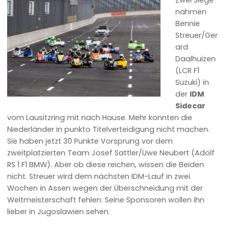
Zwei Siege
nahmen
Bennie
Streuer/Ger
ard
Daalhuizen
(LCR F1
Suzuki) in
der
IDM
Sidecar
vom Lausitzring mit nach Hause. Mehr konnten die
Niederländer in punkto Titelverteidigung nicht machen.
Sie haben jetzt 30 Punkte Vorsprung vor dem
zweitplatzierten Team Josef Sattler/Uwe Neubert (Adolf
RS 1 F1 BMW). Aber ob diese reichen, wissen die Beiden
nicht. Streuer wird dem nächsten IDM-Lauf in zwei
Wochen in Assen wegen der Überschneidung mit der
Weltmeisterschaft fehlen. Seine Sponsoren wollen ihn
lieber in Jugoslawien sehen.