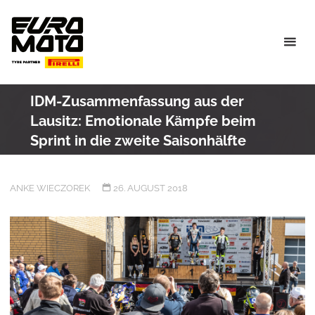
Skip
to
content
IDM-Zusammenfassung aus der
Lausitz: Emotionale Kämpfe beim
Sprint in die zweite Saisonhälfte
ANKE WIECZOREK
26. AUGUST 2018