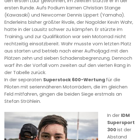
den ersten Lauf gewonnen, im zweiten stürzte er in der
ersten Runde. Aufs Podium kamen Christian Stange
(Kawasaki) und Newcomer Dennis Lippert (Yamaha).
Enderleins bisher größter Rivale, der Nagolder Kevin Wahr,
hatte in der Lausitz schwer zu kämpfen. Er stürzte im
Training, und zur Qualifikation war sein Motorrad nicht
rechtzeitig einsatzbereit. Wahr musste vom letzten Platz
aus starten und betrieb nach einer Aufholjagd mit den
Plätzen zehn und sieben Schadensbegrenzung. Dennoch
warf ihn der Vorfall vom zweiten auf den vierten Rang in
der Tabelle zurück.
In der separaten
Superstock 600-Wertung
für die
Piloten mit seriennäheren Motorrädern, die im gleichen
Feld mitfahren, gingen die beiden Siege erstmals an
Stefan Ströhlein.
In der
IDM
Supersport
300
ist der
Abstand