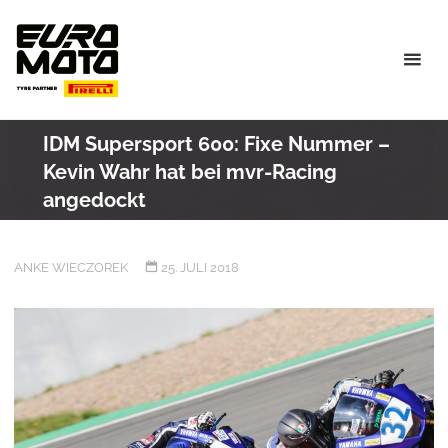
Skip
to
content
IDM Supersport 600: Fixe Nummer –
Kevin Wahr hat bei mvr-Racing
angedockt
ANKE WIECZOREK
25. JULI 2018