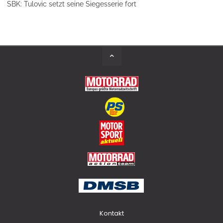
SBK: Tulovic setzt seine Siegesserie fort
Back
to
Top
Kontakt