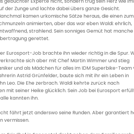
ls gebuchter Experte nicht, sondern trug sein Herz wie i
uf der Zunge und lachte dabei übers ganze Gesicht.
anchmal kamen urkomische Sätze heraus, die einen zum
chmunzeln animierten, aber das war eben Waldi: ehrlich,
ntwaffnend, strahlend. Sein sonniges Gemüt hat manche
bertragung gerettet.
er Eurosport-Job brachte ihn wieder richtig in die Spur. W
, verkrachte sich aber mit Chef Martin Wimmer und stieg
aniker und als Mädchen für alles im IDM Superbike-Team
rerin Astrid Grünfelder, baute sich mit ihr ein Leben in
n Leo. Die Ehe zerbrach. Waldi kehrte zurück nach
 mit seiner Heike glücklich. Sein Job bei Eurosport erfüll
alle kannten ihn.
cht fährt jetzt anderswo seine Runden. Aber garantiert h
hn vermissen.