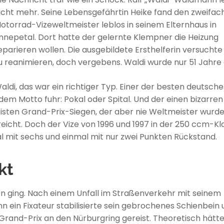
icht mehr. Seine Lebensgefährtin Heike fand den zweifac
otorrad-Vizeweltmeister leblos in seinem Elternhaus in
nnepetal. Dort hatte der gelernte Klempner die Heizung
eparieren wollen. Die ausgebildete Ersthelferin versuchte
u reanimieren, doch vergebens. Waldi wurde nur 51 Jahre a
aldi, das war ein richtiger Typ. Einer der besten deutsch
 dem Motto fuhr: Pokal oder Spital. Und der einen bizarren
eisten Grand-Prix-Siegen, der aber nie Weltmeister wurde
eicht. Doch der Vize von 1996 und 1997 in der 250 ccm-Kl
al mit sechs und einmal mit nur zwei Punkten Rückstand.
kt
n ging. Nach einem Unfall im Straßenverkehr mit seinem
 ein Fixateur stabilisierte sein gebrochenes Schienbein 
rand-Prix an den Nürburgring gereist. Theoretisch hätte