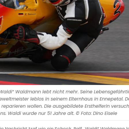
 „Waldi“ Waldmann lebt nicht mehr. Seine Lebensgefährti
eltmeister leblos in seinem Elternhaus in Ennepetal. D
reparieren wollen. Die ausgebildete Ersthelferin versuc
s. Waldi wurde nur 51 Jahre alt. © Foto: Dino Eisele
ie Nachricht traf wie ein Schock. Ralf „Waldi“ Waldmann l