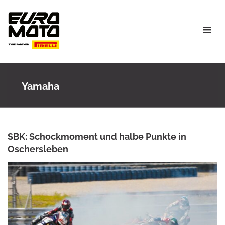
Skip
to
content
Yamaha
SBK: Schockmoment und halbe Punkte in
Oschersleben
ANKE WIECZOREK