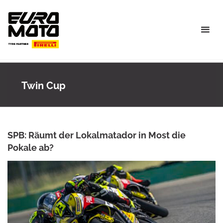
Skip
to
content
Twin Cup
SPB: Räumt der Lokalmatador in Most die
Pokale ab?
ANKE WIECZOREK