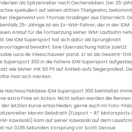
nderlein als Spitzenreiter nach Oschersleben. Der 25-jäh
achse spekuliert auf seinen dritten Titelgewinn, bekomm
ber Gegenwind von Thomas Gradinger aus Österreich. D
benfalls 25-Jährige ist ein Ex-WM-Fahrer, der in der IDM
euen Anlauf für die Fortsetzung seiner WM-Laufbahn ne
ill. Die IDM Supersport hat sich dafür als Sprungbrett
ervorragend bewährt. Eine Überraschung hatte zuletzt
ookie Luca de Vleeschauwer parat. Er ist als Gesamt-Drit
e Supersport 300 in die höhere IDM Supersport aufgesti
att wie bisher mit 50 PS auf Anhieb aufs Siegerpodest. D
llte man sich merken.
ie Nachwuchsklasse IDM Supersport 300 beinhaltet imm
ine extra Prise an Action. Nicht selten werden die Rennen
n der letzten Kurve entschieden, gerne auch im Foto-Finis
pitzenreiter Marvin Siebdrath (Füsport – RT Motorsports
KM-Kawasaki) kam auf seiner Kawasaki auf dem Lausitzri
it nur 0,136 Sekunden Vorsprung vor Scott Deroue