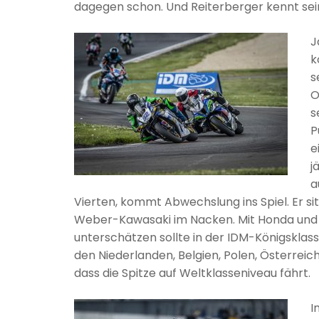
dagegen schon. Und Reiterberger kennt sein
J
k
s
O
s
P
e
j
a
Vierten, kommt Abwechslung ins Spiel. Er s
Weber-Kawasaki im Nacken. Mit Honda und 
unterschätzen sollte in der IDM-Königsklas
den Niederlanden, Belgien, Polen, Österreic
dass die Spitze auf Weltklasseniveau fährt.
I