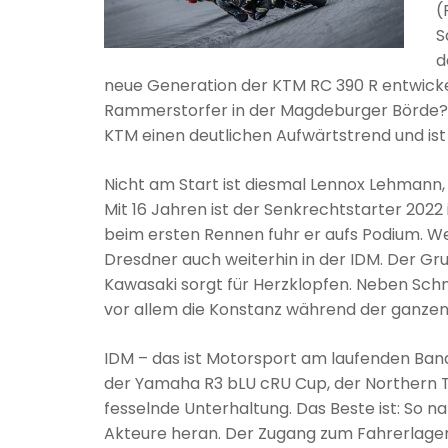
(
S
d
neue Generation der KTM RC 390 R entwicke
Rammerstorfer in der Magdeburger Börde? D
KTM einen deutlichen Aufwärtstrend und ist
Nicht am Start ist diesmal Lennox Lehmann, d
Mit 16 Jahren ist der Senkrechtstarter 2022
beim ersten Rennen fuhr er aufs Podium. W
Dresdner auch weiterhin in der IDM. Der G
Kawasaki sorgt für Herzklopfen. Neben Schne
vor allem die Konstanz während der ganzen
IDM – das ist Motorsport am laufenden Ba
der Yamaha R3 bLU cRU Cup, der Northern T
fesselnde Unterhaltung. Das Beste ist: So 
Akteure heran. Der Zugang zum Fahrerlager i