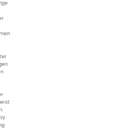
rige
t
er
hmen
ter
egen
en
er
 erst
h.
 by
ng