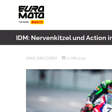
Skip
to
content
IDM: Nervenkitzel und Action 
ANKE WIECZOREK
17. MAI 2022