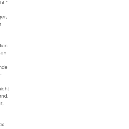
ht.“
er,
n
lian
nen
nde
-
icht
and,
r,
ax