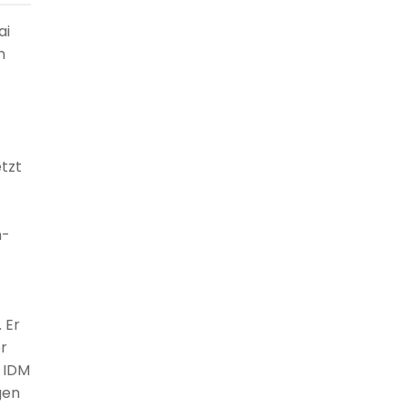
ai
n
tzt
n-
 Er
r
r IDM
gen