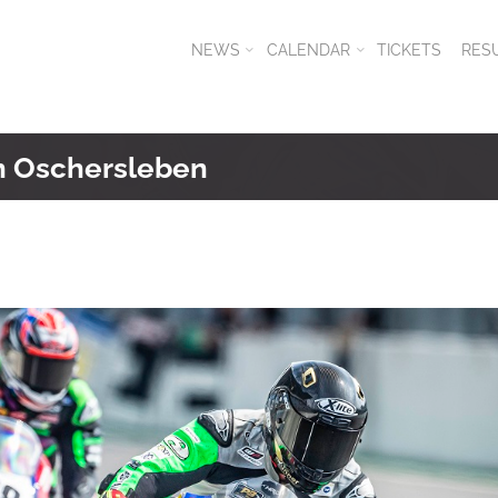
NEWS
CALENDAR
TICKETS
RES
in Oschersleben