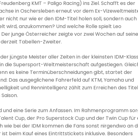
Freudenberg KMT – Paligo Racing) ins Ziel. Schafft es der
achse in Oschersleben erneut vor dem Ex-Vizeweltmeiste
er nicht nur wie er den IDM-Titel holen soll, sondern auch 
lt wird, anzukommen? Und welche Rolle spielt Leo
er junge Österreicher zeigte vor zwei Wochen auf seine
 derzeit Tabellen-Zweiter.
er jüngste Meister aller Zeiten in der kleinsten IDM-Klass
 in die Supersport-Weltmeisterschaft aufgestiegen. Gleic
enn es keine Terminüberschneidungen gibt, startet der
rund: Das ausgeglichene Fahrerfeld auf KTM, Yamaha und
lligkeit und Rennintelligenz zählt zum Erreichen des Tite
 Saison.
nd und eine Serie zum Anfassen. Im Rahmenprogramm so
alent Cup, der Pro Superstock Cup und der Twin Cup für 
nah wie bei der IDM kommen die Fans sonst nirgendwo an d
st beim Kauf eines Eintrittstickets inklusive. Besonders