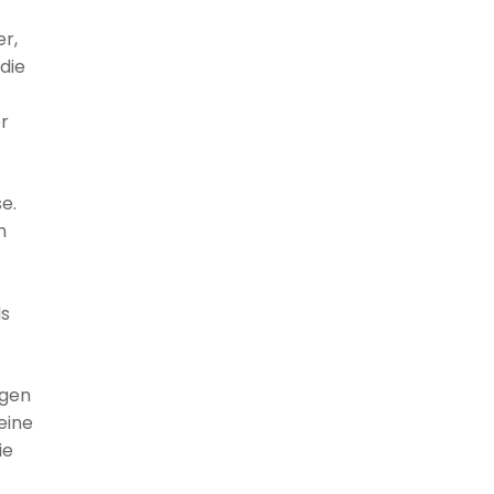
r,
die
r
e.
h
ls
rgen
eine
ie