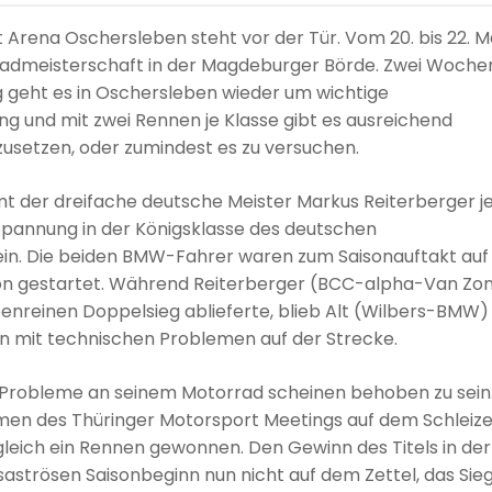
Arena Oschersleben steht vor der Tür. Vom 20. bis 22. M
radmeisterschaft in der Magdeburger Börde. Zwei Woche
g geht es in Oschersleben wieder um wichtige
ung und mit zwei Rennen je Klasse gibt es ausreichend
usetzen, oder zumindest es zu versuchen.
t der dreifache deutsche Meister Markus Reiterberger je
 Spannung in der Königsklasse des deutschen
ein. Die beiden BMW-Fahrer waren zum Saisonauftakt auf
Saison gestartet. Während Reiterberger (BCC-alpha-Van Zo
nreinen Doppelsieg ablieferte, blieb Alt (Wilbers-BMW)
en mit technischen Problemen auf der Strecke.
e Probleme an seinem Motorrad scheinen behoben zu sein.
 des Thüringer Motorsport Meetings auf dem Schleize
gleich ein Rennen gewonnen. Den Gewinn des Titels in de
aströsen Saisonbeginn nun nicht auf dem Zettel, das Sie