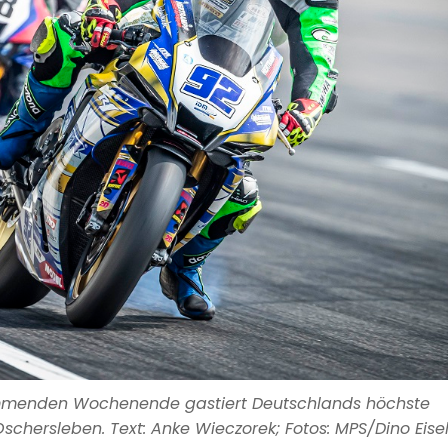
ommenden Wochenende gastiert Deutschlands höchste
schersleben. Text: Anke Wieczorek; Fotos: MPS/Dino Eise