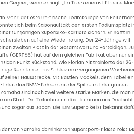
en Gegner, wenn er sagt: „Im Trockenen ist Flo eine Mac
an Mohr, der österreichische Teamkollege von Reiterberg
onnte sich beim Saisonauftakt den ersten Podiumsplatz i
einer fünfjährigen Superbike-Karriere sichern. Er hofft in
schersleben auf eine Wiederholung. Der 24-Jährige will
einen zweiten Platz in der Gesamtwertung verteidigen. Ju
uffe (GERT56) hat auf dem gleichen Fabrikat aber nur ei
inzigen Punkt Rückstand. Wie Florian Alt trainierte der 26-
ährige Rennfahrer aus Schleiz am vergangenen Wochene
uf seiner Hausstrecke. Mit Bastien Mackels, dem Tabellen
itzt den drei BMW-Fahrern an der Spitze mit der grünen
Yamaha sind noch zwei weitere starke Marken, die man n
se am Start. Die Teilnehmer selbst kommen aus Deutschl
h und sogar aus Japan. Die IDM Superbike ist bekannt dafü
n der von Yamaha dominierten Supersport-Klasse reist M