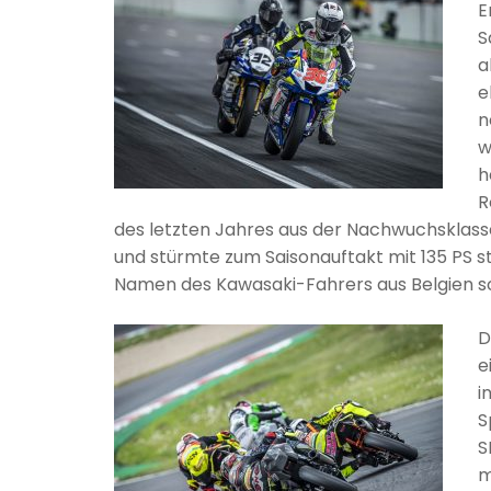
E
S
a
e
n
w
h
R
des letzten Jahres aus der Nachwuchsklass
und stürmte zum Saisonauftakt mit 135 PS st
Namen des Kawasaki-Fahrers aus Belgien so
D
e
i
S
S
m