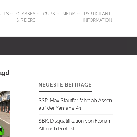
ULTS
CLASSES
CUPS
MEDIA
PARTICIPANT
& RIDERS
INFORMATION
jagd
NEUESTE BEITRÄGE
SSP: Max Stauffer fährt ab Assen
auf der Yamaha R9
SBK: Disqualifikation von Florian
Alt nach Protest