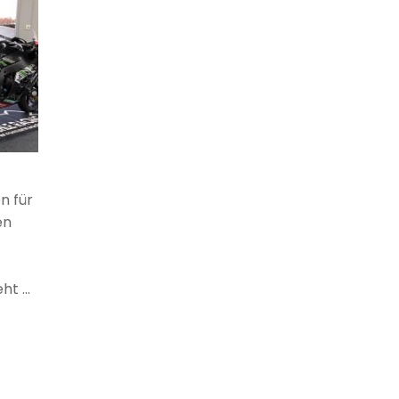
n für
en
eht …