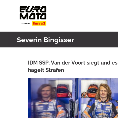
Skip
to
content
Severin Bingisser
IDM SSP: Van der Voort siegt und es
hagelt Strafen
ANKE WIECZOREK