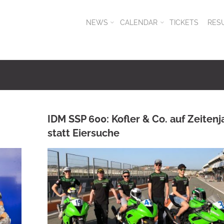
NEWS
CALENDAR
TICKETS
RES
IDM SSP 600: Kofler & Co. auf Zeiten
statt Eiersuche
ANKE WIECZOREK