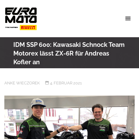
Skip
to
content
IDM SSP 600: Kawasaki Schnock Team
Motorex lässt ZX-6R für Andreas
Kofler an
ANKE WIECZOREK
4. FEBRUAR 2021