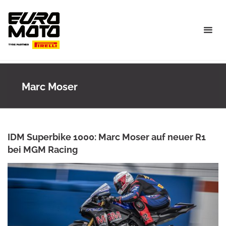
Skip
to
content
Marc Moser
IDM Superbike 1000: Marc Moser auf neuer R1
bei MGM Racing
ANKE WIECZOREK