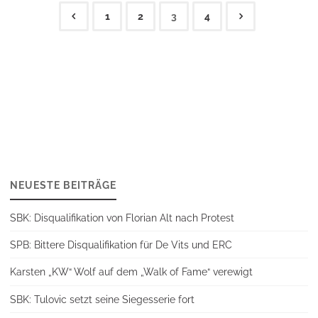
1
2
3
4
Seitennummerierung
der
Beiträge
NEUESTE BEITRÄGE
SBK: Disqualifikation von Florian Alt nach Protest
SPB: Bittere Disqualifikation für De Vits und ERC
Karsten „KW“ Wolf auf dem „Walk of Fame“ verewigt
SBK: Tulovic setzt seine Siegesserie fort