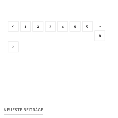
…
1
2
3
4
5
6
Seitennummerierung
8
der
Beiträge
NEUESTE BEITRÄGE