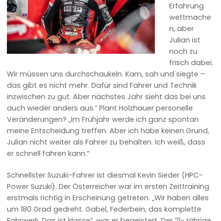
Erfahrung
wettmache
n, aber
Julian ist
noch zu
frisch dabei.
Wir müssen uns durchschaukeln. Kam, sah und siegte –
das gibt es nicht mehr. Dafür sind Fahrer und Technik
inzwischen zu gut. Aber nächstes Jahr sieht das bei uns
auch wieder anders aus.“ Plant Holzhauer personelle
Veränderungen? „Im Frühjahr werde ich ganz spontan
meine Entscheidung treffen. Aber ich habe keinen Grund,
Julian nicht weiter als Fahrer zu behalten. Ich weiß, dass
er schnell fahren kann.“
Schnellster Suzuki-Fahrer ist diesmal Kevin Sieder (HPC-
Power Suzuki). Der Österreicher war im ersten Zeittraining
erstmals richtig in Erscheinung getreten. „Wir haben alles
um 180 Grad gedreht. Gabel, Federbein, das komplette
Fahrwerk. Das ist klasse“, war er begeistert. Der 21-Jährige