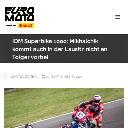
Skip
to
content
IDM Superbike 1000: Mikhalchik
kommt auch in der Lausitz nicht an
Folger vorbei
ANKE WIECZOREK
12. SEPTEMBER 2020