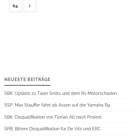
Seitennummerierung
64
der
Beiträge
NEUESTE BEITRÄGE
SBK: Update zu Twan Smits und dem R1-Motorschaden
SSP: Max Stauffer fährt ab Assen auf der Yamaha R9
SBK: Disqualifikation von Florian Alt nach Protest
SPB: Bittere Disqualifikation für De Vits und ERC