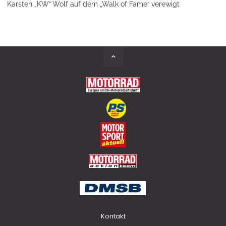
Karsten „KW“ Wolf auf dem „Walk of Fame“ verewigt
Back
to
Top
Kontakt