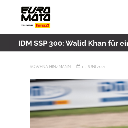
Skip
to
content
IDM SSP 300: Walid Khan für e
ROWENA HINZMANN
11. JUNI 2021