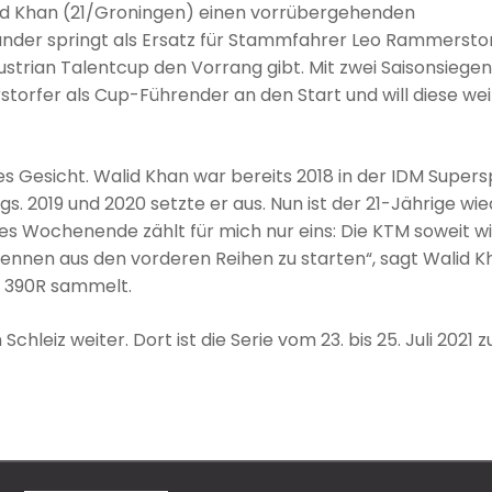
alid Khan (21/Groningen) einen vorrübergehenden
änder springt als Ersatz für Stammfahrer Leo Rammersto
trian Talentcup den Vorrang gibt. Mit zwei Saisonsiegen
orfer als Cup-Führender an den Start und will diese wei
s Gesicht. Walid Khan war bereits 2018 in der IDM Supers
 2019 und 2020 setzte er aus. Nun ist der 21-Jährige wie
s Wochenende zählt für mich nur eins: Die KTM soweit w
ennen aus den vorderen Reihen zu starten“, sagt Walid K
C 390R sammelt.
hleiz weiter. Dort ist die Serie vom 23. bis 25. Juli 2021 z