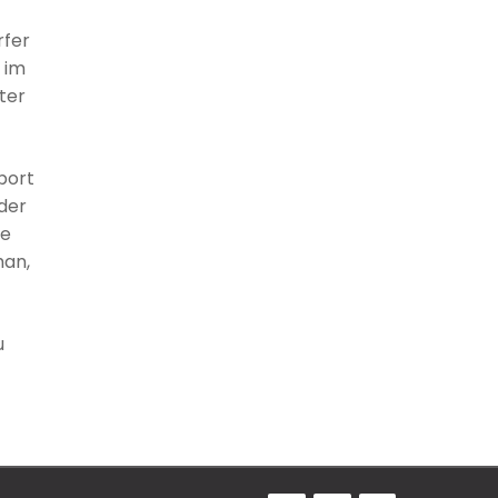
rfer
 im
ter
port
der
ie
han,
u